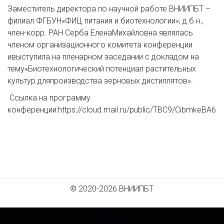
Заместитель директора по научной работе ВНИИПБТ –
филиал ФГБУН«ФИЦ питания и биотехнологии», д.б.н.,
член-корр. РАН Серба ЕленаМихайловна являлась
членом организационного комитета конференции
ивыступила на пленарном заседании с докладом на
тему«Биотехнологический потенциал растительных
культур дляпроизводства зерновых дистиллятов».
Ссылка на программу
конференции:https://cloud.mail.ru/public/TBC9/CibmkeBA6
© 2020-2026 ВНИИПБТ